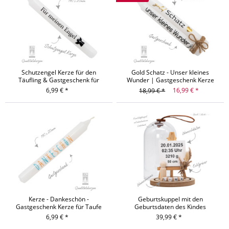
Schutzengel Kerze für den
Gold Schatz - Unser kleines
Täufling & Gastgeschenk für
Wunder | Gastgeschenk Kerze
Freunde und Besucher
6,99 € *
16,99 € *
18,99 € *
Kerze - Dankeschön -
Geburtskuppel mit den
Gastgeschenk Kerze für Taufe
Geburtsdaten des Kindes
und Kommunion
6,99 € *
39,99 € *