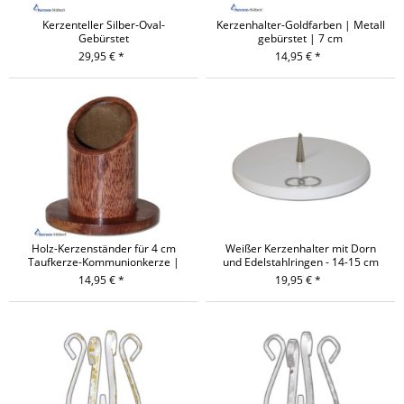
Kerzenteller Silber-Oval-
Kerzenhalter-Goldfarben | Metall
Gebürstet
gebürstet | 7 cm
29,95 € *
14,95 € *
Holz-Kerzenständer für 4 cm
Weißer Kerzenhalter mit Dorn
Taufkerze-Kommunionkerze |
und Edelstahlringen - 14-15 cm
Dunkel
14,95 € *
19,95 € *