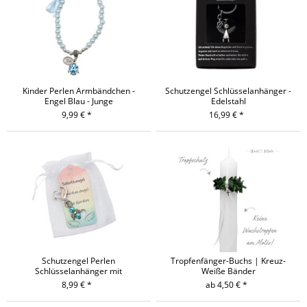
Kinder Perlen Armbändchen -
Schutzengel Schlüsselanhänger -
Engel Blau - Junge
Edelstahl
9,99 € *
16,99 € *
Schutzengel Perlen
Tropfenfänger-Buchs | Kreuz-
Schlüsselanhänger mit
Weiße Bänder
Jutesäckchen - Edelstahl
8,99 € *
ab 4,50 € *