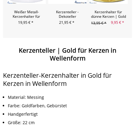
Weißer Metall-
Kerzenteller -
Kerzenhalter für
Ke
Kerzenhalter für
Dekoteller
dünne Kerzen | Gold
Anlasskerzen
19,95 € *
21,95 € *
9,95 € *
13,95 € *
Kerzenteller | Gold für Kerzen in
Wellenform
Kerzenteller-Kerzenhalter in Gold für
Kerzen in Wellenform
Material: Messing
Farbe: Goldfarben, Gebürstet
Handgerfertigt
Größe: 22 cm