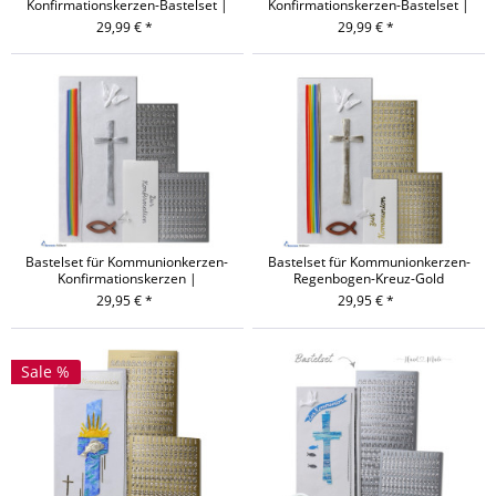
Konfirmationskerzen-Bastelset |
Konfirmationskerzen-Bastelset |
Blau-Silber
Blau-Gold
29,99 € *
29,99 € *
Bastelset für Kommunionkerzen-
Bastelset für Kommunionkerzen-
Konfirmationskerzen |
Regenbogen-Kreuz-Gold
Regenbogen-Kreuz-Silber
29,95 € *
29,95 € *
Sale %