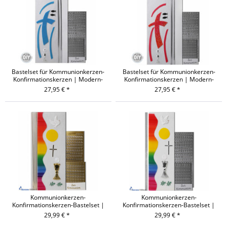
Bastelset für Kommunionkerzen-
Bastelset für Kommunionkerzen-
Konfirmationskerzen | Modern-
Konfirmationskerzen | Modern-
Blau
Rot
27,95 € *
27,95 € *
Kommunionkerzen-
Kommunionkerzen-
Konfirmationskerzen-Bastelset |
Konfirmationskerzen-Bastelset |
Regenbogen-Gold
Regenbogen-Silber
29,99 € *
29,99 € *