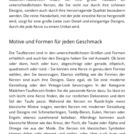
unterschiedlichsten Kerzen, die Sie nicht nur durch ihre schönen
Designs, sondern auch durch ihre hervorragende Qualität bezaubern
werden. Die reine Handarbeit, mit der jede einzelne Kerze hergestellt
wird, sorgt für eine große Liebe zum Detail und einzigartige Designs,
durch die jede Kerze zu einem Unikat wird.
Motive und Formen für jeden Geschmack
Die Taufkerzen sind in den unterschiedlichsten Größen und Formen
erhältlich und auch bei den Designs haben Sie viel Auswahl. Ob breit
oder dünn, hoch oder kurz, abgeschrägt oder gerade, elliptisch,
quadratisch oder rund – Sie können eine Kerze in genau dem Format
wählen, den Sie bevorzugen. Ebenso vielfältig wie die Formen der
Kerzen sind auch ihre Designs. Ganz egal, ob Sie eine moderne
Gestaltung oder den Vintage-Look bevorzugen: In der Kategorie
Mädchen-Taufkerzen finden Sie die passende Kerze dazu. So lässt es
sich leicht eine Kerze finden, die zur restlichen Dekoration und dem
Stil der Taufe passt. Während die Kerzen im Rustik-Style meist
klassische Motive tragen, werden Kerzen mit moderner Gestaltung
und Designs mit Schmetterlingen, Teddy-Bären, Eulen, Herzen oder
Engeln ebenso zunehmend beliebter. Allerdings kommen auch
klassische Motive wie das Kreuz, der Fisch, die Taube oder Alpha und
Omega nie aus der Mode. Die Kerzen mit klassischen Symbolen
können dabei sehr elegant und zeitlos, oder aber auch bunt und