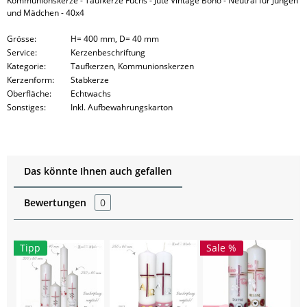
Kommunionskerze - Taufkerze Fuchs - Jute Vintage Boho - Neutral für Jungen
und Mädchen - 40x4
Grösse:
H= 400 mm, D= 40 mm
Service:
Kerzenbeschriftung
Kategorie:
Taufkerzen, Kommunionskerzen
Kerzenform:
Stabkerze
Oberfläche:
Echtwachs
Sonstiges:
Inkl. Aufbewahrungskarton
Das könnte Ihnen auch gefallen
Bewertungen
0
Tipp
Sale %