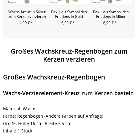
Wachs-Kreuz in Silber
Pax | als Symbol des
Pax | als Symbol des
Pa
zum Kerzen verzieren
Friedens in Gold
Friedens in Silber
4,99 € *
6,99 € *
6,99 € *
6
Großes Wachskreuz-Regenbogen zum
Kerzen verzieren
Großes Wachskreuz-Regenbogen
Wachs-Verzierelement-Kreuz zum Kerzen basteln
Material: Wachs
Farbe: Regenbogen (Andere Farben auf Anfrage)
Größe: Höhe 16 cm, Breite 5,5 cm
Inhalt: 1 Stück