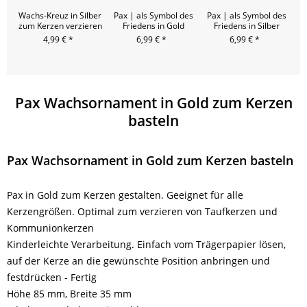
Wachs-Kreuz in Silber
Pax | als Symbol des
Pax | als Symbol des
T
zum Kerzen verzieren
Friedens in Gold
Friedens in Silber
4,99 € *
6,99 € *
6,99 € *
Pax Wachsornament in Gold zum Kerzen
basteln
Pax Wachsornament in Gold zum Kerzen basteln
Pax in Gold zum Kerzen gestalten. Geeignet für alle
Kerzengrößen. Optimal zum verzieren von Taufkerzen und
Kommunionkerzen
Kinderleichte Verarbeitung. Einfach vom Trägerpapier lösen,
auf der Kerze an die gewünschte Position anbringen und
festdrücken - Fertig
Höhe 85 mm, Breite 35 mm