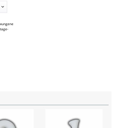
hwungene
ntage-