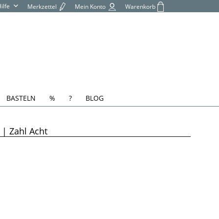
Hilfe
Merkzettel
Mein Konto
Warenkorb
BASTELN
%
?
BLOG
| Zahl Acht