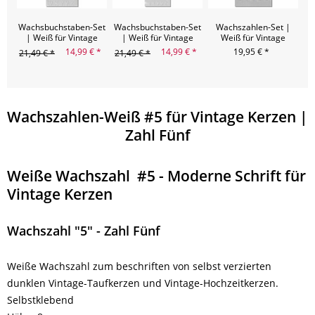
Wachsbuchstaben-Set
Wachsbuchstaben-Set
Wachszahlen-Set |
Wa
| Weiß für Vintage
| Weiß für Vintage
Weiß für Vintage
f
Kerzen A-Z
Kerzen a-z
Kerzen 0-9
14,99 € *
14,99 € *
19,95 € *
21,49 € *
21,49 € *
Wachszahlen-Weiß #5 für Vintage Kerzen |
Zahl Fünf
Weiße Wachszahl #5 - Moderne Schrift für
Vintage Kerzen
Wachszahl "5" - Zahl Fünf
Weiße Wachszahl zum beschriften von selbst verzierten
dunklen Vintage-Taufkerzen und Vintage-Hochzeitkerzen.
Selbstklebend