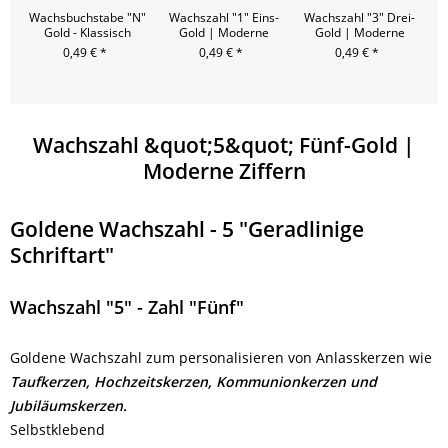
Wachsbuchstabe "N"
Wachszahl "1" Eins-
Wachszahl "3" Drei-
W
Gold - Klassisch
Gold | Moderne
Gold | Moderne
Ziffern
Ziffern
0,49 € *
0,49 € *
0,49 € *
Wachszahl &quot;5&quot; Fünf-Gold |
Moderne Ziffern
Goldene Wachszahl - 5 "Geradlinige
Schriftart"
Wachszahl "5" - Zahl "Fünf"
Goldene Wachszahl zum personalisieren von Anlasskerzen wie
Taufkerzen, Hochzeitskerzen, Kommunionkerzen und
Jubiläumskerzen.
Selbstklebend