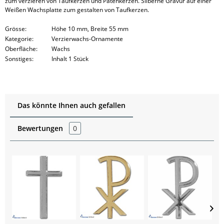
zum verzieren von Taufkerzen und Patenkerzen. Silberne Gravur auf einer
Weißen Wachsplatte zum gestalten von Taufkerzen.
Grösse:
Höhe 10 mm, Breite 55 mm
Kategorie:
Verzierwachs-Ornamente
Oberfläche:
Wachs
Sonstiges:
Inhalt 1 Stück
Das könnte Ihnen auch gefallen
Bewertungen
0
S