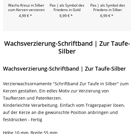
Wachs-Kreuz in Silber
Pax | als Symbol des
Pax | als Symbol des
Pa
zum Kerzen verzieren
Friedens in Gold
Friedens in Silber
4,99 € *
6,99 € *
6,99 € *
6
Wachsverzierung-Schriftband | Zur Taufe-
Silber
Wachsverzierung-Schriftband | Zur Taufe-Silber
Verzierwachsornamente "Schriftband Zur Taufe in Silber" zum
Kerzen gestalten. Ein edles Motiv zur Verzierung von
Taufkerzen und Patenkerzen.
Kinderleichte Verarbeitung. Einfach vom Trägerpapier lösen,
auf der Kerze an die gewünschte Position anbringen und
festdrücken - Fertig
Höhe 10 mm, Breite 55 mm