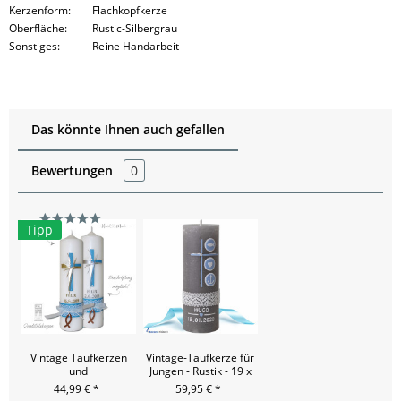
Kerzenform:
Flachkopfkerze
Oberfläche:
Rustic-Silbergrau
Sonstiges:
Reine Handarbeit
Das könnte Ihnen auch gefallen
Bewertungen
0
Tipp
Vintage Taufkerzen
Vintage-Taufkerze für
und
Jungen - Rustik - 19 x
Kommunionskerzen
6,8
44,99 € *
59,95 € *
für Jungen mit Spitzen-