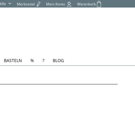
Hilfe
Merkzettel
Mein Konto
Warenkorb
BASTELN
%
?
BLOG