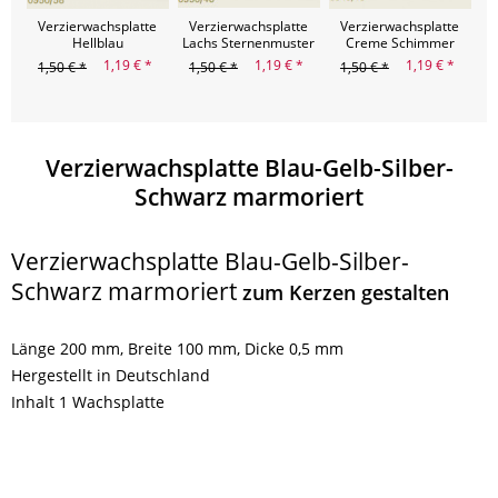
Verzierwachsplatte
Verzierwachsplatte
Verzierwachsplatte
Hellblau
Lachs Sternenmuster
Creme Schimmer
Sternenmuster
1,19 € *
1,19 € *
1,19 € *
1,50 € *
1,50 € *
1,50 € *
1
Verzierwachsplatte Blau-Gelb-Silber-
Schwarz marmoriert
Verzierwachsplatte Blau-Gelb-Silber-
Schwarz marmoriert
zum Kerzen gestalten
Länge 200 mm, Breite 100 mm, Dicke 0,5 mm
Hergestellt in Deutschland
Inhalt 1 Wachsplatte