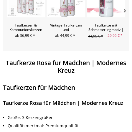
Taufkerzen &
Vintage Taufkerzen
Taufkerze mit
M
Kommunionskerzen
und
Schmetterlingmotiv |
K
für Mädchen | Rosa-
Kommunionskerzen
Leonie
ab 36,99 € *
ab 44,99 € *
29,95 € *
44,95 € *
Silber
für Mädchen mit
Spitzen-Bordüre -
250x60 & 300x60
Taufkerze Rosa für Mädchen | Modernes
Kreuz
Taufkerzen für Mädchen
Taufkerze Rosa für Mädchen | Modernes Kreuz
Größe: 3 Kerzengrößen
Qualitätsmerkmal: Premiumqualität