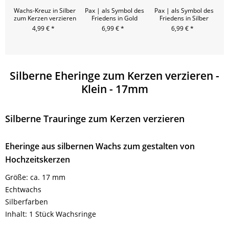
Wachs-Kreuz in Silber
Pax | als Symbol des
Pax | als Symbol des
Pa
zum Kerzen verzieren
Friedens in Gold
Friedens in Silber
4,99 € *
6,99 € *
6,99 € *
6
Silberne Eheringe zum Kerzen verzieren -
Klein - 17mm
Silberne Trauringe zum Kerzen verzieren
Eheringe aus silbernen Wachs zum gestalten von
Hochzeitskerzen
Größe: ca. 17 mm
Echtwachs
Silberfarben
Inhalt: 1 Stück Wachsringe