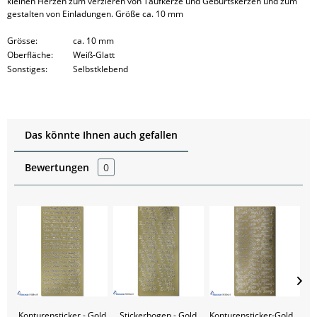
kleinen Herzen zum verzieren von Taufkerze und Geburtskerzen und zum
gestalten von Einladungen. Größe ca. 10 mm
Grösse:
ca. 10 mm
Oberfläche:
Weiß-Glatt
Sonstiges:
Selbstklebend
Das könnte Ihnen auch gefallen
Bewertungen
0
Konturensticker - Gold
Stickerbogen - Gold
Konturensticker-Gold |
Ko