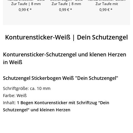
Zur Taufe | 8 mm
Zur Taufe | 8 mm
Zur Taufe mit
Z
Ornamenten | 17 mm
O
0,99 € *
0,99 € *
0,99 € *
Konturensticker-Weiß | Dein Schutzengel
Konturensticker-Schutzengel und klenen Herzen
in Weiß
Schutzengel Stickerbogen Weiß "Dein Schutzengel"
Schriftgröße: ca. 10 mm
Farbe: Weiß
Inhalt:
1 Bogen Konturensticker mit Schriftzug "Dein
Schutzengel" und kleinen Herzen