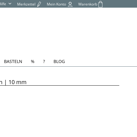
Hilfe
Merkzettel
Mein Konto
Warenkorb
BASTELN
%
?
BLOG
ich | 10 mm