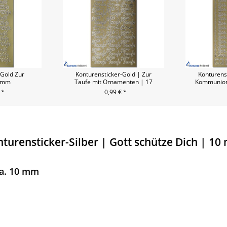
 Gold Zur
Konturensticker-Gold | Zur
Konturens
8 mm
Taufe mit Ornamenten | 17
Kommunion
mm
 *
0,99 € *
turensticker-Silber | Gott schütze Dich | 1
ca. 10 mm