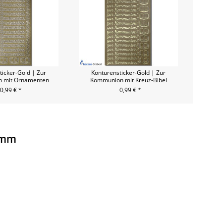
ticker-Gold | Zur
Konturensticker-Gold | Zur
 mit Ornamenten
Kommunion mit Kreuz-Bibel
| 8 mm
0,99 € *
0,99 € *
0 mm