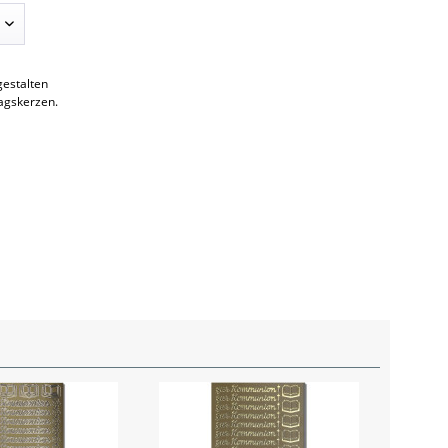
gestalten
agskerzen.