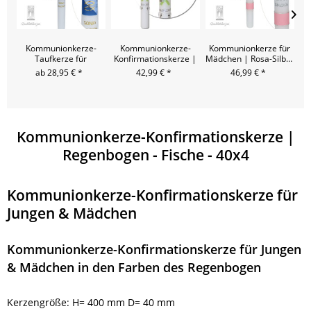
Kommunionkerze-
Kommunionkerze-
Kommunionkerze für
K
Taufkerze für
Konfirmationskerze |
Mädchen | Rosa-Silber
J
Mädchen | Pink-Blau -
Fisch-Modern-Grün
- 40x4
ab 28,95 € *
42,99 € *
46,99 € *
40x4
Kommunionkerze-Konfirmationskerze |
Regenbogen - Fische - 40x4
Kommunionkerze-Konfirmationskerze für
Jungen & Mädchen
Kommunionkerze-Konfirmationskerze für Jungen
& Mädchen in den Farben des Regenbogen
Kerzengröße: H= 400 mm D= 40 mm