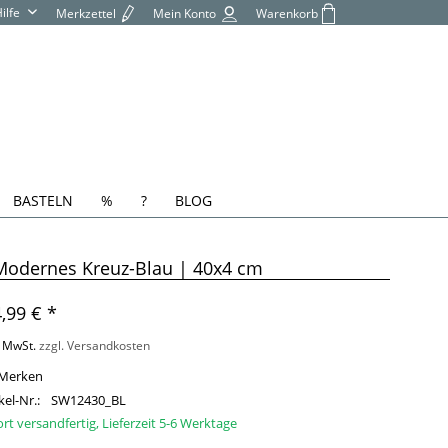
Hilfe
Merkzettel
Mein Konto
Warenkorb
BASTELN
%
?
BLOG
Modernes Kreuz-Blau | 40x4 cm
,99 € *
. MwSt.
zzgl. Versandkosten
Merken
kel-Nr.:
SW12430_BL
ort versandfertig, Lieferzeit 5-6 Werktage