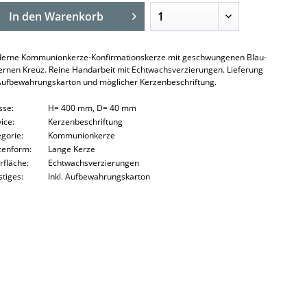
In den
Warenkorb
erne Kommunionkerze-Konfirmationskerze mit geschwungenen Blau-
bernen Kreuz. Reine Handarbeit mit Echtwachsverzierungen. Lieferung
Aufbewahrungskarton und möglicher Kerzenbeschriftung.
sse:
H= 400 mm, D= 40 mm
ice:
Kerzenbeschriftung
egorie:
Kommunionkerze
zenform:
Lange Kerze
rfläche:
Echtwachsverzierungen
stiges:
Inkl. Aufbewahrungskarton