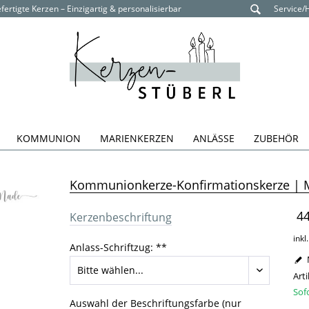
ertigte Kerzen – Einzigartig & personalisierbar
Service/
KOMMUNION
MARIENKERZEN
ANLÄSSE
ZUBEHÖR
Kommunionkerze-Konfirmationskerze | 
44
Kerzenbeschriftung
inkl
Anlass-Schriftzug: **
Arti
Sof
Auswahl der Beschriftungsfarbe (nur