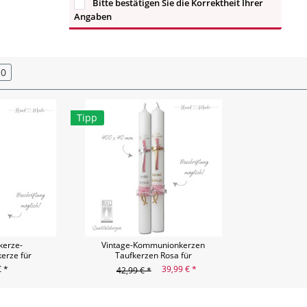
Bitte bestätigen Sie die Korrektheit Ihrer
Angaben
0
Tipp
erze-
Vintage-Kommunionkerzen
erze für
Taufkerzen Rosa für
 30x6
Mädchen | Fisch - 40x4
€ *
39,99 € *
42,99 € *