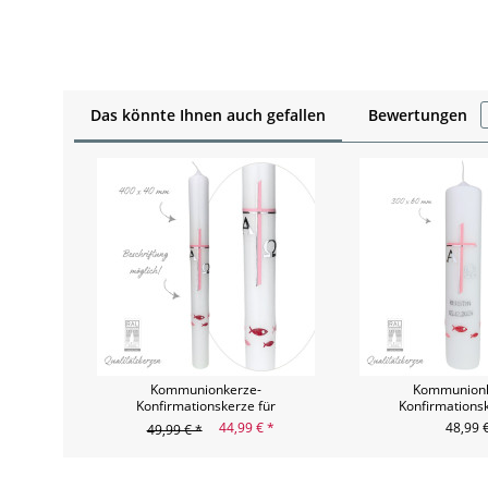
Das könnte Ihnen auch gefallen
Bewertungen
Kommunionkerze-
Kommunionk
Konfirmationskerze für
Konfirmationsk
Mädls - 40x4
Mädchen -
44,99 € *
48,99 
49,99 € *