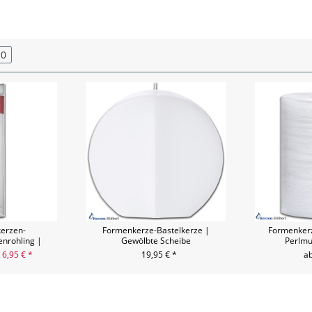
0
erzen-
Formenkerze-Bastelkerze |
Formenkerz
enrohling |
Gewölbte Scheibe
Perlmu
0
 6,95 € *
19,95 € *
ab