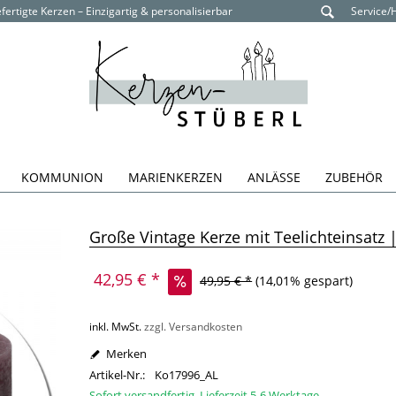
ertigte Kerzen – Einzigartig & personalisierbar
Service/
KOMMUNION
MARIENKERZEN
ANLÄSSE
ZUBEHÖR
Große Vintage Kerze mit Teelichteinsatz |
42,95 € *
49,95 € *
(14,01% gespart)
inkl. MwSt.
zzgl. Versandkosten
Merken
Artikel-Nr.:
Ko17996_AL
Sofort versandfertig, Lieferzeit 5-6 Werktage