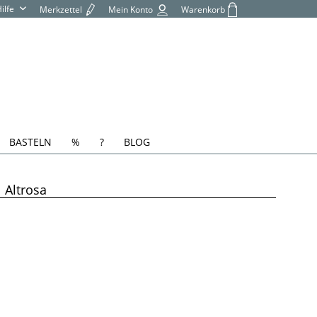
Hilfe
Merkzettel
Mein Konto
Warenkorb
BASTELN
%
?
BLOG
 Altrosa