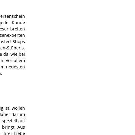
Kerzenschein
 jeder Kunde
eser breiten
rzenexperten
rusted Shops
en-Stüberls.
 da, wie bei
en. Vor allem
dem neuesten
n.
 ist, wollen
 daher darum
 speziell auf
 bringt. Aus
 ihrer Liebe