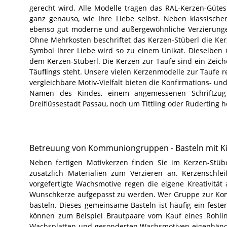
gerecht wird. Alle Modelle tragen das RAL-Kerzen-Gütesi
ganz genauso, wie Ihre Liebe selbst. Neben klassische
ebenso gut moderne und außergewöhnliche Verzierungen 
Ohne Mehrkosten beschriftet das Kerzen-Stüberl die Ke
Symbol Ihrer Liebe wird so zu einem Unikat. Dieselben
dem Kerzen-Stüberl. Die Kerzen zur Taufe sind ein Zeic
Täuflings steht. Unsere vielen Kerzenmodelle zur Taufe 
vergleichbare Motiv-Vielfalt bieten die Konfirmations- 
Namen des Kindes, einem angemessenen Schriftzug
Dreiflüssestadt Passau, noch um Tittling oder Ruderting h
Betreuung von Kommuniongruppen - Basteln mit K
Neben fertigen Motivkerzen finden Sie im Kerzen-Stüb
zusätzlich Materialien zum Verzieren an. Kerzenschle
vorgefertigte Wachsmotive regen die eigene Kreativität
Wunschkerze aufgepasst zu werden. Wer Gruppe zur Kom
basteln. Dieses gemeinsame Basteln ist häufig ein fes
können zum Beispiel Brautpaare vom Kauf eines Rohling
Wachsplatten und gesonderten Wachsmotiven eigenhänd