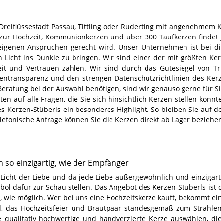
Dreiflüssestadt Passau, Tittling oder Ruderting mit angenehmem 
 zur Hochzeit, Kommunionkerzen und über 300 Taufkerzen findet
eigenen Ansprüchen gerecht wird. Unser Unternehmen ist bei di
n Licht ins Dunkle zu bringen. Wir sind einer der mit größten Ke
heit und Vertrauen zählen. Wir sind durch das Gütesiegel von T
tentransparenz und den strengen Datenschutzrichtlinien des Kerz
eratung bei der Auswahl benötigen, sind wir genauso gerne für Sie
n auf alle Fragen, die Sie sich hinsichtlich Kerzen stellen könnt
res Kerzen-Stüberls ein besonderes Highlight. So bleiben Sie auf 
elefonische Anfrage können Sie die Kerzen direkt ab Lager beziehe
so einzigartig, wie der Empfänger
Licht der Liebe und da jede Liebe außergewöhnlich und einzigartig
mbol dafür zur Schau stellen. Das Angebot des Kerzen-Stüberls ist
, wie möglich. Wer bei uns eine Hochzeitskerze kauft, bekommt ein
l, das Hochzeitsfeier und Brautpaar standesgemäß zum Strahlen
qualitativ hochwertige und handverzierte Kerze auswählen, die