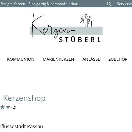
ertigte Kerzen – Einzigartig & personalisierbar
Service/
KOMMUNION
MARIENKERZEN
ANLÄSSE
ZUBEHÖR
n Kerzenshop
(
2
)
eiflüssestadt Passau