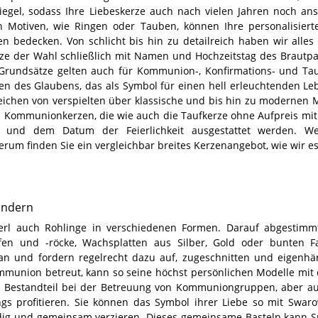
egel, sodass Ihre Liebeskerze auch nach vielen Jahren noch anse
n Motiven, wie Ringen oder Tauben, können Ihre personalisiert
bedecken. Von schlicht bis hin zu detailreich haben wir alles
rze der Wahl schließlich mit Namen und Hochzeitstag des Brautp
 Grundsätze gelten auch für Kommunion-, Konfirmations- und Ta
hen des Glaubens, das als Symbol für einen hell erleuchtenden L
reichen von verspielten über klassische und bis hin zu modernen M
und Kommunionkerzen, die wie auch die Taufkerze ohne Aufpreis mit
 und dem Datum der Feierlichkeit ausgestattet werden. W
erum finden Sie ein vergleichbar breites Kerzenangebot, wie wir es
indern
erl auch Rohlinge in verschiedenen Formen. Darauf abgestimm
ifen und -röcke, Wachsplatten aus Silber, Gold oder bunten 
 an und fordern regelrecht dazu auf, zugeschnitten und eigenhä
munion betreut, kann so seine höchst persönlichen Modelle mit
ter Bestandteil bei der Betreuung von Kommuniongruppen, aber 
s profitieren. Sie können das Symbol ihrer Liebe so mit Swarov
ig und gemeinsam verzieren. Dieses gemeinsame Basteln kann 