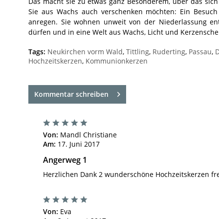
Das macht sie zu etwas ganz Besonderem, über das sich
Sie aus Wachs auch verschenken möchten: Ein Besuch i
anregen. Sie wohnen unweit von der Niederlassung en
dürfen und in eine Welt aus Wachs, Licht und Kerzensch
Tags:
Neukirchen vorm Wald
,
Tittling
,
Ruderting
,
Passau
,
D
Hochzeitskerzen
,
Kommunionkerzen
Kommentar schreiben
Von:
Mandl Christiane
Am:
17. Juni 2017
Angerweg 1
Herzlichen Dank 2 wunderschöne Hochzeitskerzen fre
Von:
Eva