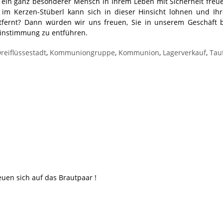
 ein ganz besonderer Mensch in Ihrem Leben mit Sicherheit freu
m Kerzen-Stüberl kann sich in dieser Hinsicht lohnen und Ihre
tfernt? Dann würden wir uns freuen, Sie in unserem Geschäft 
einstimmung zu entführen.
reiflüssestadt
,
Kommuniongruppe
,
Kommunion
,
Lagerverkauf
,
Tau
uen sich auf das Brautpaar !