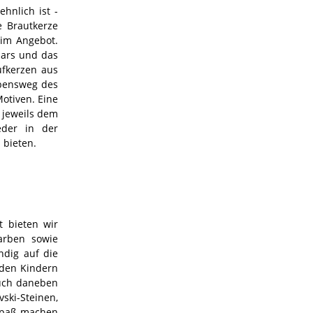
hnlich ist -
e Brautkerze
 im Angebot.
aars und das
ufkerzen aus
ebensweg des
otiven. Eine
 jeweils dem
eder in der
 bieten.
t bieten wir
Farben sowie
ndig auf die
 den Kindern
auch daneben
ski-Steinen,
Spaß machen