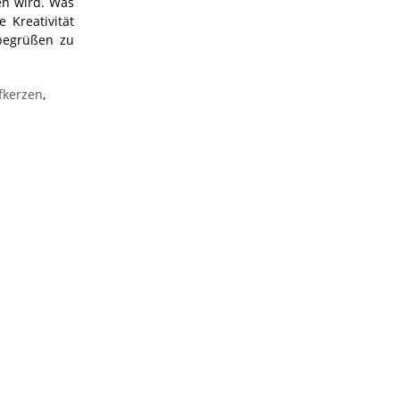
en wird. Was
 Kreativität
begrüßen zu
fkerzen
,