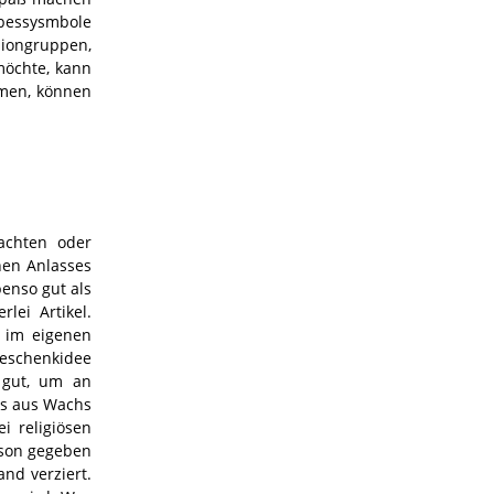
ebessysmbole
niongruppen,
möchte, kann
mmen, können
achten oder
hen Anlasses
enso gut als
lei Artikel.
d im eigenen
eschenkidee
 gut, um an
us aus Wachs
i religiösen
rson gegeben
nd verziert.