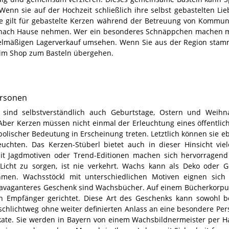
enn sie auf der Hochzeit schließlich ihre selbst gebastelten Li
lbe gilt für gebastelte Kerzen während der Betreuung von Kommu
t nach Hause nehmen. Wer ein besonderes Schnäppchen machen 
egelmäßigen Lagerverkauf umsehen. Wenn Sie aus der Region sta
t im Shop zum Basteln übergehen.
ersonen
sind selbstverständlich auch Geburtstage, Ostern und Weihn
Aber Kerzen müssen nicht einmal der Erleuchtung eines öffentlic
olischer Bedeutung in Erscheinung treten. Letztlich können sie eb
chten. Das Kerzen-Stüberl bietet auch in dieser Hinsicht vieler
mit Jagdmotiven oder Trend-Editionen machen sich hervorragen
cht zu sorgen, ist nie verkehrt. Wachs kann als Deko oder G
men. Wachsstöckl mit unterschiedlichen Motiven eignen sich
travaganteres Geschenk sind Wachsbücher. Auf einem Bücherkorp
 Empfänger gerichtet. Diese Art des Geschenks kann sowohl be
 schlichtweg ohne weiter definierten Anlass an eine besondere Pe
ate. Sie werden in Bayern von einem Wachsbildnermeister per Ha