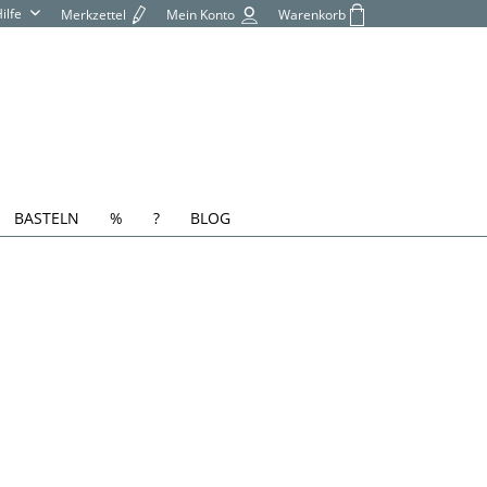
Hilfe
Merkzettel
Mein Konto
Warenkorb
BASTELN
%
?
BLOG