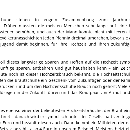
schuhe stehen in engem Zusammenhang zum Jahrhunde
. Früher mussten die meisten Menschen sehr lange auf eine H
ussteuer bemühen, und auch der Mann konnte nicht mit leeren 
evölkerungsschichten jeden Pfennig dreimal umdrehen, bevor sie 
ugend damit beginnen, für ihre Hochzeit und ihren zukünftig
oll dieses langwierige Sparen und Hoffen auf die Hochzeit symbo
künftige sparen, entbehren und gut haushalten kann – ein Zeic
te noch ist dieser Hochzeitsbrauch bekannt, die Hochzeitsschu
rfen die Brautschuhe ein Geschenk vom Zukünftigen oder der Famil
Stücken rund um den Hochzeitsschuhe Brauch noch gehört: Viele 
Geldsegen in der Zukunft führen und das Brautpaar von Armut un
st es ebenso einer der beliebtesten Hochzeitsbräuche, der Braut e
hnet – danach wird er symbolisch unter der Gesellschaft versteige
en Euro und bezahlt diesen auch. Dann kommt ein Mitbieter, der da
Betrag bezahlt, also 4 Euro in unserem Beispiel. Meistens heizt e