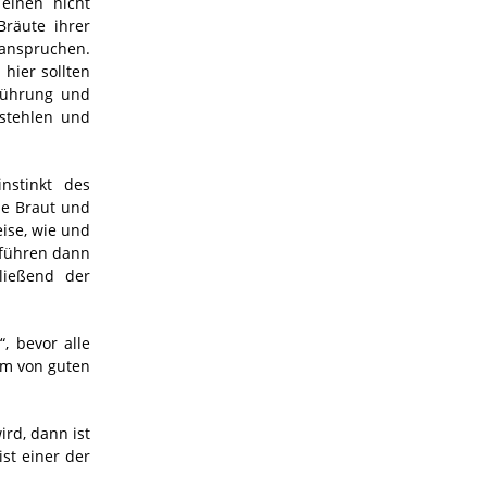
einen nicht
Bräute ihrer
eanspruchen.
hier sollten
tführung und
 stehlen und
nstinkt des
ie Braut und
ise, wie und
tführen dann
ließend der
, bevor alle
rm von guten
rd, dann ist
st einer der