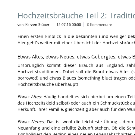
Hochzeitsbräuche Teil 2: Tradi
von: Kerzen-Stüberl
15.07.16 00:00
0 Kommentare
Einen ersten Einblick in die bekannten (und weniger be
Hier geht’s weiter mit einer Übersicht der Hochzeitsbrä
Etwas Altes, etwas Neues, etwas Geborgtes, etwas 
Ursprünglich kommt dieser Brauch aus England, zäh
Hochzeitstraditionen. Dabei soll die Braut etwas Altes
borrowed) und etwas Blaues (something blue) tragen oder
Hochzeitsbräuche überhaupt!
Etwas Altes:
Häufig handelt es sich hierbei um einen Teil 
das Hochzeitskleid selbst) oder auch ein Schmuckstück aus
Herkunft, ihrer Familie, gleichzeitig aber auch für den 
Etwas Neues:
Das ist wohl die leichteste Übung – denn a
Neuanfang und eine erfüllte Zukunft stehen. Ob die Sch
symbolisiert den Beginn eines neuen Lebensabschnittes, 