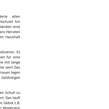
rte alten
ochzeit hin
Händen eine
ans Heiraten
en Haushalt
lisieren. Es
hen für eine
he mit lange
ie sein! Das
Frauen legen
d Geldsorgen
inen Schuh zu
rt. Das läuft
s Gebot z.B.
in Moderator