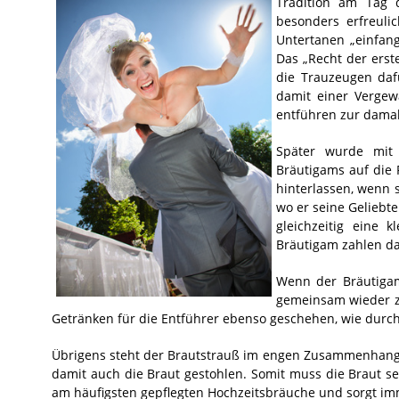
Tradition am Tag 
besonders erfreuli
Untertanen „einfan
Das „Recht der erst
die Trauzeugen daf
damit einer Vergew
entführen zur damali
Später wurde mit
Bräutigams auf die 
hinterlassen, wenn 
wo er seine Geliebt
gleichzeitig eine
Bräutigam zahlen da
Wenn der Bräutigam
gemeinsam wieder zu
Getränken für die Entführer ebenso geschehen, wie durch 
Übrigens steht der Brautstrauß im engen Zusammenhang 
damit auch die Braut gestohlen. Somit muss die Braut se
am häufigsten gepflegten Hochzeitsbräuche und sorgt i