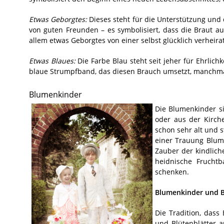
Etwas Geborgtes:
Dieses steht für die Unterstützung und 
von guten Freunden – es symbolisiert, dass die Braut au
allem etwas Geborgtes von einer selbst glücklich verheira
Etwas Blaues:
Die Farbe Blau steht seit jeher für Ehrlichk
blaue Strumpfband, das diesen Brauch umsetzt, manchma
Blumenkinder
Die Blumenkinder 
oder aus der Kirch
schon sehr alt und 
einer Trauung Blume
Zauber der kindlich
heidnische Frucht
schenken.
Blumenkinder und B
Die Tradition, das
und Blütenblätter a