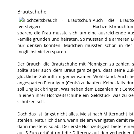
Brautschuhe
Auch die Braut
Hochzeitsbrauchtum
sparen, die Frau musste sich um eine ausreichende A
Familie gründen und heiraten. So mussten die ärmeren B
nur denken konnten. Mädchen mussten schon in der J
möglichst viel zu sparen.
Der Brauch, die Brautschuhe mit Pfennigen zu zahlen, s
sollte aber auch dem Bräutigam zeigen, dass seine Zu
glückliche Zukunft im gemeinsamen Wohlstand. Auch heu
angesparten Pfennigen (Cents) zu kaufen. Keinesfalls dü
soll Unglück bringen. Was neben dem Bezahlen mit Cent-
in einen ihrer Hochzeitsschuhe ein Geldstück, was zu 
schützen soll.
Doch das ist längst nicht alles. Meist nach Mitternacht i
stehlen. Natürlich dann, wenn sie am wenigsten damit rec
dann meistens so ab: Der erste Hochzeitsgast bietet ein
auf 5 Euro erhöht und die Differenz auf den vorherigen 