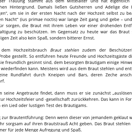
der Trauung stammt aus dem Mittelalter und hat eigentlich 
chen Hintergrund. Damals ließen Gutsherren und Adelige die 
gen“, um sie in der ersten Nacht nach der Hochzeit selbst zu b
en Nacht“ (ius primae noctis) war lange Zeit gang und gebe – und 
ür sorgen, die Braut mit ihrem Leben vor einer drohenden En
altigung zu beschützen. Im Gegensatz zu heute war das Braut
gen Zeit also kein Spaß, sondern bitterer Ernst.
 dem Hochzeitsbrauch
Braut stehlen
zudem der Beschützeri
Probe gestellt. So entführen heute Freunde und Hochzeitsgäste d
sie freundlich gesinnt sind, dem besorgten Bräutigam einige Hinwe
e wiederfinden kann. Meistens wird aus dem Braut stehlen und en
 kleine Rundfahrt durch Kneipen und Bars, deren Zeche ansch
rf.
 seine Angetraute findet, dann muss er sie zunächst „auslösen“
r Hochzeitsfeier und -gesellschaft zurückkehren. Das kann in Fo
ein Lied oder lustigen Test des Bräutigams.
zur Brautentführung: Denn wenn dieser von jemandem geklaut wi
hr sorgsam auf ihren Brautstrauß Acht geben. Das Braut stehlen i
mmer für jede Menge Aufregung und Spaß.