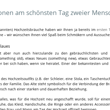
tionen am schönsten Tag zweier Mens
kannten) Hochzeitsbräuche haben wir Ihnen ja bereits im
ersten T
uche – wir wünschen Ihnen viel Spaß beim Schmökern und Aussuche
Blaues
lt aber nun auch hierzulande zu den gebräuchlichsten und b
 (something old), etwas Neues (something new), etwas Gebrauchte
 bei sich haben, wenn sie heiratet. Einer der bekanntesten und 
des Hochzeitsoutfits (z.B. der Schleier, eine Stola, ein Taschentu
 der Familie. Das Alte steht symbolisch für die Verbindung der Br
Wunsch nach einer starken und dauerhaften Beziehung.
lles, was für die Hochzeit neu angeschafft wurde, soll für einen
uhe, das Kleid, Handschuhe, die Ringe oder ein anderes Accessoi
den Frau und Mann am Tag der Hochzeit offiziell beginnen.