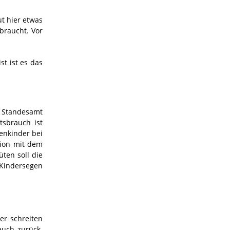
ut hier etwas
braucht. Vor
st ist es das
 Standesamt
tsbrauch ist
enkinder bei
tion mit dem
ten soll die
Kindersegen
er schreiten
auch zurück.