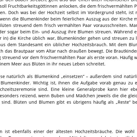
soll Fruchtbarkeitsgöttinnen anlocken, die dem frischvermählten P
. Doch was bei der Hochzeit selbst im Vordergrund steht, ist n
wenn die Blumenkinder beim feierlichen Auszug aus der Kirche mi
Blüten streuend dem frisch vermählten Paar vorausschreiten. Ma
nder sogar beim Ein- und Auszug ihre Blumen streuen. Während e
 in) die Kirche üblich war, Blumenkinder gehen und streuen zu la
aus dem Standesamt ein üblicher Hochzeitsbrauch. Mit dem Bl
h das Brautpaar vom Altar nach draußen bewegt. Die Brautkinde
treuend vor dem frischvermählten Paar als erste voran. Häufig w
einem Meer aus Blüten in ihr neues Leben schreitet.
se natürlich als Blumenkind „einsetzen“ – außerdem sind natürl
Blumenkinder. Wichtig ist, ihnen die Aufgabe vorab genau zu 
ochzeitszeremonie sind. Eine kleine Generalprobe kann hier ebe
besonders reizend, wenn Buben und Mädchen jeweils die die gle
sind. Blüten und Blumen gibt es übrigens häufig als „Reste“ be
n ist ebenfalls einer der ältesten Hochzeitsbräuche. Die wohl