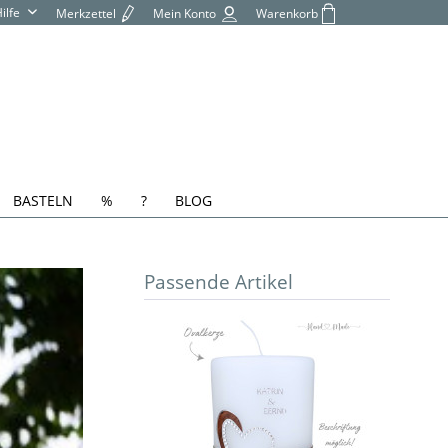
Hilfe
Merkzettel
Mein Konto
Warenkorb
BASTELN
%
?
BLOG
Passende Artikel