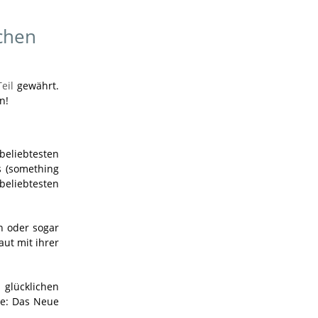
chen
eil
gewährt.
n!
eliebtesten
s (something
beliebtesten
ch oder sogar
aut mit ihrer
 glücklichen
re: Das Neue