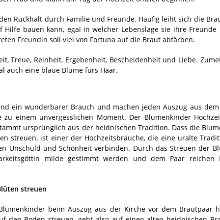
den Rückhalt durch Familie und Freunde. Häufig leiht sich die Bra
f Hilfe bauen kann, egal in welcher Lebenslage sie ihre Freunde 
teten Freundin soll viel von Fortuna auf die Braut abfärben.
eit, Treue, Reinheit, Ergebenheit, Bescheidenheit und Liebe. Zumei
l auch eine blaue Blume fürs Haar.
sind ein wunderbarer Brauch und machen jeden Auszug aus dem
e zu einem unvergesslichen Moment. Der Blumenkinder Hochzei
stammt ursprünglich aus der heidnischen Tradition. Dass die Blum
n streuen, ist einer der Hochzeitsbräuche, die eine uralte Tradi
en Unschuld und Schönheit verbinden. Durch das Streuen der Blü
barkeitsgöttin milde gestimmt werden und dem Paar reichen 
lüten streuen
s Blumenkinder beim Auszug aus der Kirche vor dem Brautpaar h
uf den Boden streuen, geht also auf einen alten heidnischen Br