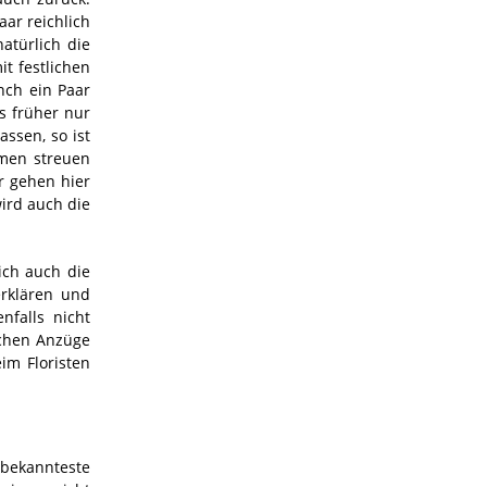
aar reichlich
atürlich die
t festlichen
nch ein Paar
s früher nur
ssen, so ist
umen streuen
r gehen hier
ird auch die
ich auch die
erklären und
nfalls nicht
ichen Anzüge
im Floristen
 bekannteste