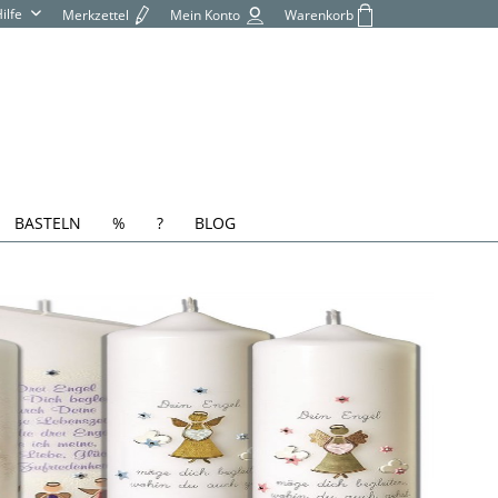
Hilfe
Merkzettel
Mein Konto
Warenkorb
BASTELN
%
?
BLOG