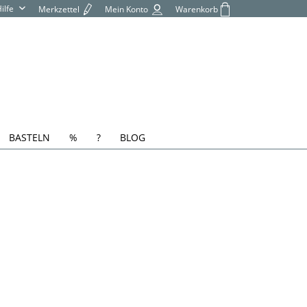
Hilfe
Merkzettel
Mein Konto
Warenkorb
BASTELN
%
?
BLOG